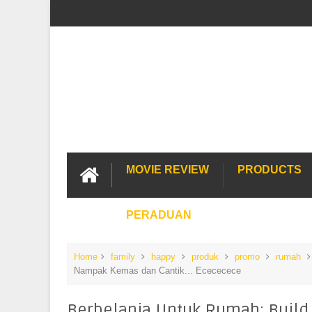
MOVIE REVIEW
PRODUCTS
PERADUAN
Home
family
happy
produk
promo
rumah
Nampak Kemas dan Cantik... Ecececece
Berbelanja Untuk Rumah: Build