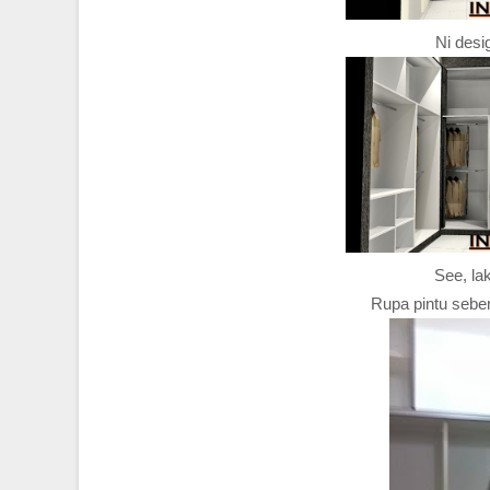
Ni desig
See, la
Rupa pintu sebena