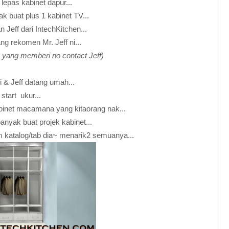
 lepas kabinet dapur...
k buat plus 1 kabinet TV...
Jeff dari IntechKitchen...
g rekomen Mr. Jeff ni...
h yang memberi no contact Jeff)
i & Jeff datang umah...
 start ukur...
kabinet macamana yang kitaorang nak...
anyak buat projek kabinet...
katalog/tab dia~ menarik2 semuanya...