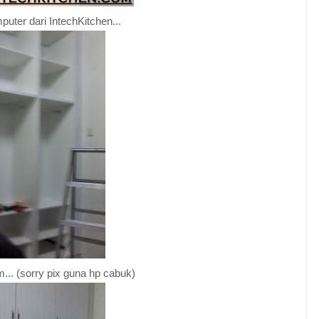
puter dari IntechKitchen...
m... (sorry pix guna hp cabuk)