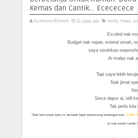
Kemas dan Cantik... Ecececece
AyuArjuna BiGoshh
12 years ago
family
,
happy
,
pr
Excited nak ma
Budget nak repair, extend umah,
saya serahkan sepenuhn
Ai malas nak a
Tapi saya lebih teruj
Nak jimat sp
Nep
Since dapur ai, still 
Tak perlu kita 
Loan 
"Dah beli rumah baru ni, kenalah bijak merancang kewangan kan.
tu nak rumah cantik, k