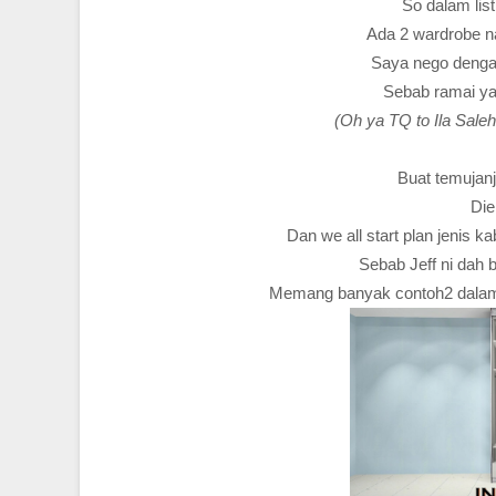
So dalam list
Ada 2 wardrobe na
Saya nego dengan 
Sebab ramai yan
(Oh ya TQ to Ila Sale
Buat temujanj
Die
Dan we all start plan jenis 
Sebab Jeff ni dah b
Memang banyak contoh2 dalam 