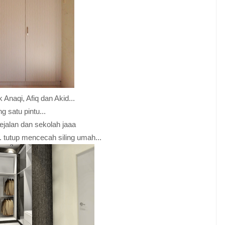
k Anaqi, Afiq dan Akid...
g satu pintu...
ejalan dan sekolah jaaa
. tutup mencecah siling umah...