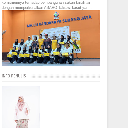
komitmennya terhadap pembangunan sukan tanah air
dengan memperkenalkan ABARO Takraw, kasut yan...
INFO PENULIS