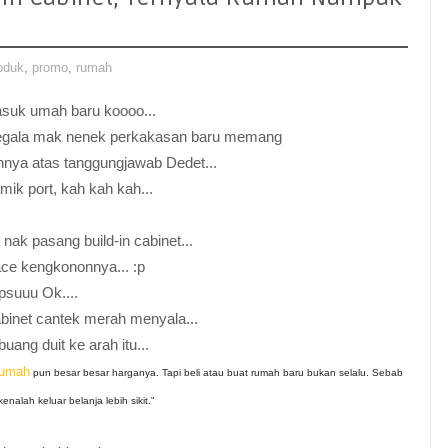
oduk
,
promo
,
rumah
suk umah baru koooo...
 segala mak nenek perkakasan baru memang
nya atas tanggungjawab Dedet...
mik port, kah kah kah...
a nak pasang build-in cabinet...
ace kengkononnya... :p
suuu Ok....
kabinet cantek merah menyala...
buang duit ke arah itu...
rumah
pun besar besar harganya. Tapi beli atau buat rumah baru bukan selalu. Sebab
enalah keluar belanja lebih sikit."