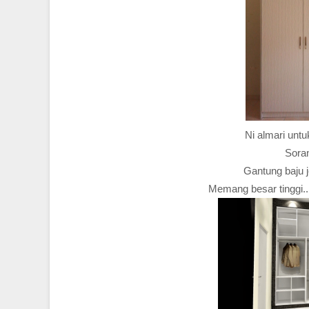
Ni almari untu
Soran
Gantung baju j
Memang besar tinggi..