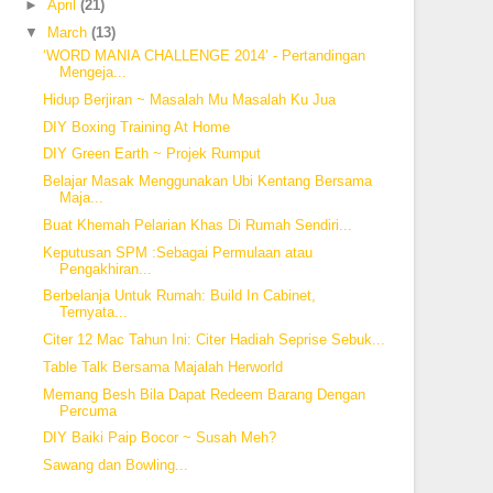
►
April
(21)
▼
March
(13)
‘WORD MANIA CHALLENGE 2014’ - Pertandingan
Mengeja...
Hidup Berjiran ~ Masalah Mu Masalah Ku Jua
DIY Boxing Training At Home
DIY Green Earth ~ Projek Rumput
Belajar Masak Menggunakan Ubi Kentang Bersama
Maja...
Buat Khemah Pelarian Khas Di Rumah Sendiri...
Keputusan SPM :Sebagai Permulaan atau
Pengakhiran...
Berbelanja Untuk Rumah: Build In Cabinet,
Ternyata...
Citer 12 Mac Tahun Ini: Citer Hadiah Seprise Sebuk...
Table Talk Bersama Majalah Herworld
Memang Besh Bila Dapat Redeem Barang Dengan
Percuma
DIY Baiki Paip Bocor ~ Susah Meh?
Sawang dan Bowling...