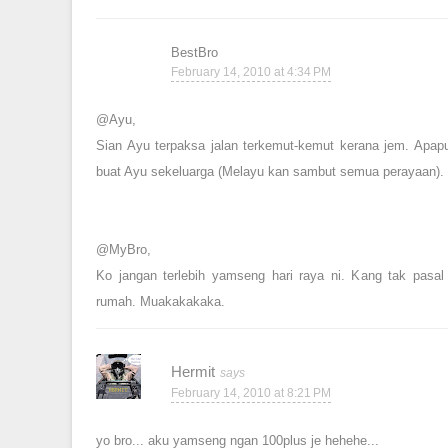
BestBro
February 14, 2010 at 4:34 PM
@Ayu,
Sian Ayu terpaksa jalan terkemut-kemut kerana jem. Apapu
buat Ayu sekeluarga (Melayu kan sambut semua perayaan).
@MyBro,
Ko jangan terlebih yamseng hari raya ni. Kang tak pasal
rumah. Muakakakaka.
Hermit
February 14, 2010 at 8:21 PM
yo bro... aku yamseng ngan 100plus je hehehe...