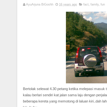
AyuArjuna BiGoshh
16 years ago
fact
,
family
,
fun
Bertolak selewat 4.30 petang ketika melepasi masuk 
kalau berlari sendiri kat jalan sama laju dengan perj
beberapa kereta yang memotong di laluan kiri..dah la