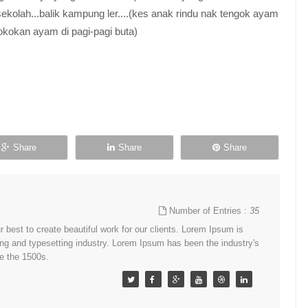
 sekolah...balik kampung ler....(kes anak rindu nak tengok ayam
kokan ayam di pagi-pagi buta)
Share
Share
Share
Number of Entries :
35
best to create beautiful work for our clients. Lorem Ipsum is
ing and typesetting industry. Lorem Ipsum has been the industry's
e the 1500s.