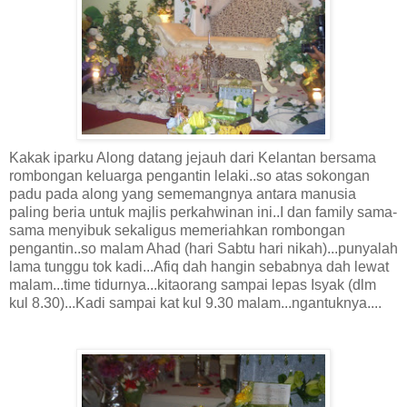
Kakak iparku Along datang jejauh dari Kelantan bersama
rombongan keluarga pengantin lelaki..so atas sokongan
padu pada along yang sememangnya antara manusia
paling beria untuk majlis perkahwinan ini..I dan family sama-
sama menyibuk sekaligus memeriahkan rombongan
pengantin..so malam Ahad (hari Sabtu hari nikah)...punyalah
lama tunggu tok kadi...Afiq dah hangin sebabnya dah lewat
malam...time tidurnya...kitaorang sampai lepas Isyak (dlm
kul 8.30)...Kadi sampai kat kul 9.30 malam...ngantuknya....